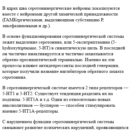
В ядрах шва серотонинергические нейроны локализуются
вместе с нейронами другой химической принадлежности
(ГАМКергическими, выделяющими субстанцию P,
энкефалиновыми и др.).
В основе функционирования серотонинергической системы
лежит выделение серотонина, или 5-окситриптамина (5-
hydroxytriptamine, 5-HT) в синаптическую щель. В последней
он частично инактивируется и частично захватывается
обратно пресинаптической терминалью. Именно на эти
процессы влияют антидепрессанты последней генерации,
которые получили название ингибиторов обратного захвата
серотонина.
В серотонинергической системе имеется 2 типа рецепторов —
5-НТ1 и 5-НТ2. Существует тенденция разделять их на
подтипы: 5-НТ1А и т.д. Один из относительно новых
анксиолитиков — буспирон — способен стимулировать
именно 5-НТ1А-рецепторы.
С нарушением функции серотонинергической системы
связывают развитие психических нарушений, проявляющихся