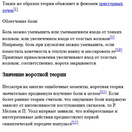
Таким же образом теория объясняет и феномен
триггерных
[1]
точек
.
Облегчение боли
Боль можно уменьшить или уменьшением входа от тонких
[1]
волокон, или увеличением входа от толстых волокон
.
Например, боль при каузалгии можно уменьшить, если
[10]
поместить конечность в теплую ванну и массировать ее
.
Приятные прикосновения увеличивают вход от толстых
волокон, соответственно, ворота закрываются.
Значение воротной теории
Несмотря на многие ошибочные моменты, воротная теория
[11]
значительно продвинула изучение боли в целом
. Если
более ранние теории считали, что ощущение боли напрямую
зависит от интенсивности поступающих сигналов, то Р.
Мелзак и П. Уолл впервые заявили, что избирательные и
интегративные действия предшествуют первой
[12]
синаптической передаче импульса
.