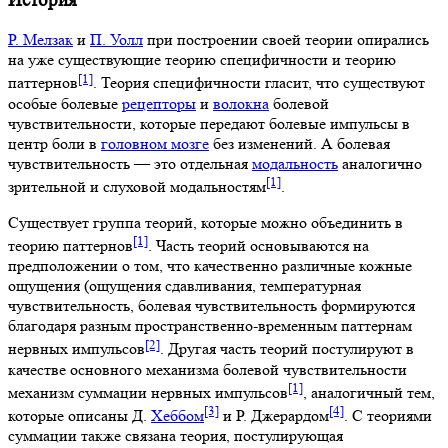
История
Р. Мелзак
и
П. Уолл
при построении своей теории опирались
на уже существующие теорию специфичности и теорию
[1]
паттернов
. Теория специфичности гласит, что существуют
особые болевые
рецепторы
и
волокна
болевой
чувствительности, которые передают болевые импульсы в
центр боли в
головном мозге
без изменений. А болевая
чувствительность — это отдельная
модальность
аналогично
[1]
зрительной и слуховой модальностям
.
Существует группа теорий, которые можно объединить в
[1]
теорию паттернов
. Часть теорий основываются на
предположении о том, что качественно различные кожные
ощущения (ощущения сдавливания, температурная
чувствительность, болевая чувствительность формируются
благодаря разным пространственно-временным паттернам
[2]
нервных импульсов
. Другая часть теорий постулируют в
качестве основного механизма болевой чувствительности
[1]
механизм суммации нервных импульсов
, аналогичный тем,
[3]
[4]
которые описаны Д.
Хеббом
и Р. Джерардом
. С теориями
суммации также связана теория, постулирующая