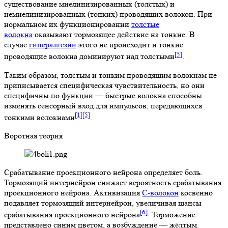
существование миелинизированных (толстых) и
немиелинизированных (тонких) проводящих волокон. При
нормальном их функционировании
толстые
волокна
оказывают тормозящее действие на тонкие. В
случае
гипералгезии
этого не происходит и тонкие
[5]
проводящие волокна доминируют над толстыми
.
Таким образом, толстым и тонким проводящим волокнам не
приписывается специфическая чувствительность, но они
специфичны по функции — быстрые волокна способны
изменять сенсорный вход для импульсов, передающихся
[1]
[5]
тонкими волокнами
.
Воротная теория
Срабатывание проекционного нейрона определяет боль.
Тормозящий интернейрон снижает вероятность срабатывания
проекционного нейрона. Активизация
С-волокон
косвенно
подавляет тормозящий интернейрон, увеличивая шансы
[6]
срабатывания проекционного нейрона
. Торможение
представлено синим цветом, а возбуждение — жёлтым.