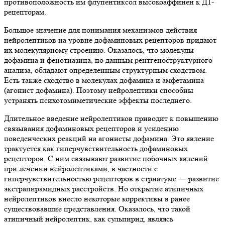
противоположность им флупентиксол высокоаффинен к Д1-
рецепторам.
Большое значение для понимания механизмов действия
нейролептиков на уровне дофаминовых рецепторов придают
их молекулярному строению. Оказалось, что молекулы
дофамина и фенотиазина, по данным рентгеноструктурного
анализа, обладают определенным структурным сходством.
Есть также сходство в молекулах дофамина и амфетамина
(агонист дофамина). Поэтому нейролептики способны
устранять психотомиметические эффекты последнего.
Длительное введение нейролептиков приводит к повышению
связывания дофаминовых рецепторов и усилению
поведенческих реакций на агонисты дофамина. Это явление
трактуется как гиперчувствительность дофаминовых
рецепторов. С ним связывают развитие побочных явлений
при лечении нейролептиками, в частности с
гиперчувствительностью рецепторов в стриатуме — развитие
экстрапирамидных расстройств. Но открытие атипичных
нейролептиков внесло некоторые коррективы в ранее
существовавшие представления. Оказалось, что такой
атипичный нейролептик, как сульпирид, являясь