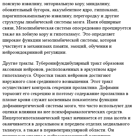
поясную извилину, энториальную кору, миндалину,
обонятельный бугорок, аккумбентное ядро, гиппокамп,
парагиппокампальную извилину, перегородку и другие
структуры лимбической системы мозга. Имея обширные
связи, Мезолимбическая система опосредовано проецируется
также на лобную кору и гипоталамус. Это определяет
широкие функции мезолимбической системы, которая
участвует в механизмах памяти, эмоций, обучения и
нейроэндокринной регуляции.
Другие тракты. Тубероинфундибулярный тракт образован
аксонами нейронов, расположенных в аркуатном ядре
гипоталамуса. Отростки таких нейронов достигают
наружного слоя срединного возвышения. Этот тракт
осуществляет контроль секреции пролактина. Дофамин
тормозит его секрецию и поэтому содержание пролактина в
плазме крови служит косвенным показателем функции
дофаминергической системы мозга, что часто используют для
оценки влияния на нее психофармакологических средств.
Инцертогипоталамический тракт начинается от zona incerta и
оканчивается в дорсальном и переднем отделах медиального
таламуса, а также в перивентрикулярной области. Он
принимает участие в нейроэндокринной регуляции.