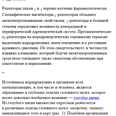
Рецепторы типов
и
хорошо изучены фармакологически.
1
2
Специфические ингибиторы
-рецепторов обладают
1
антигипертензивными свойствами,
-рецепторы в большой
2
степени определяют активность центральной и
периферической адренергической систем. Пресинаптические
а
-рецепторы на норадренергических терминалях тормозят
2
выделение норадреналина, имея отношение и к регуляции
кровяного давления. Об этом свидетельствует, в частности,
влияние клонидина, который будучи антигипертензивным
средством уменьшает также симптомы абстиненции при
алкоголизме и наркоманиях.
=
Источником норадреналина в организме всех
млекопитающих, в том числе и человека, является
образование в глубоких отделах головного мозга, которое
носит довольно необычное название —
голубое пятно
.
Из голубого пятна множество отростков разбегается
в различные отделы головного мозга: мозжечок, таламус,
миндалевидное тело и кору (рис. 1). Подобная организация