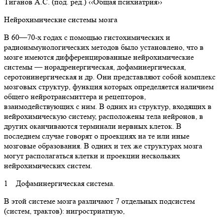
Тиганов А.С. (под. ред.) ‹‹Общая психиатрия››
Нейрохимические системы мозга
В 60—70-х годах с помощью гистохимических и
радиоиммунологических методов было установлено, что в
мозге имеются дифференцированные нейрохимические
системы — норадренергическая, дофаминергическая,
серотонинергическая и др. Они представляют собой комплекс
мозговых структур, функция которых определяется наличием
общего нейротрансмиттера и рецепторов,
взаимодействующих с ним. В одних из структур, входящих в
нейрохимическую систему, расположены тела нейронов, в
других оканчиваются терминали нервных клеток. В
последнем случае говорят о проекциях на те или иные
мозговые образования. В одних и тех же структурах мозга
могут располагаться клетки и проекции нескольких
нейрохимических систем.
1 Дофаминергическая система.
В этой системе мозга различают 7 отдельных подсистем
(систем, трактов): нигростриатную,