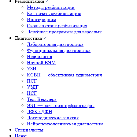
Реабилитация
Методы реабилитации
Как начать реабилитацию
Иногородним
Сколько стоит реабилитация
Лечебные программы для взрослых
Диагностика
Лабораторная диагностика
Функциональная диагностика
Неврология
Ночной ВЭМ
УЗИ
КСВП — объективная аудиометрия
ПСГ
УЗДГ
НСГ
Тест Векслера
ЭЭГ — электроэнцефалография
ЛФК / ДФН
Логопедические занятия
Нейропсихологическая диагностика
Специалисты
Цены