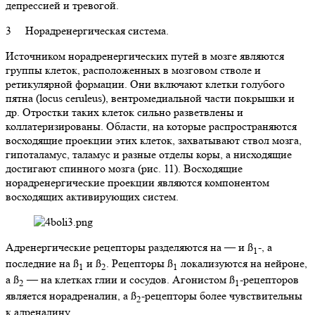
депрессией и тревогой.
3 Норадренергическая система.
Источником норадренергических путей в мозге являются
группы клеток, расположенных в мозговом стволе и
ретикулярной формации. Они включают клетки голубого
пятна (locus ceruleus), вентромедиальной части покрышки и
др. Отростки таких клеток сильно разветвлены и
коллатеризированы. Области, на которые распространяются
восходящие проекции этих клеток, захватывают ствол мозга,
гипоталамус, таламус и разные отделы коры, а нисходящие
достигают спинного мозга (рис. 11). Восходящие
норадренергические проекции являются компонентом
восходящих активирующих систем.
Адренергические рецепторы разделяются на — и ß
-, а
1
последние на ß
и ß
. Рецепторы ß
локализуются на нейроне,
1
2
1
а ß
— на клетках глии и сосудов. Агонистом ß
-рецепторов
2
1
является норадреналин, а ß
-рецепторы более чувствительны
2
к адреналину.