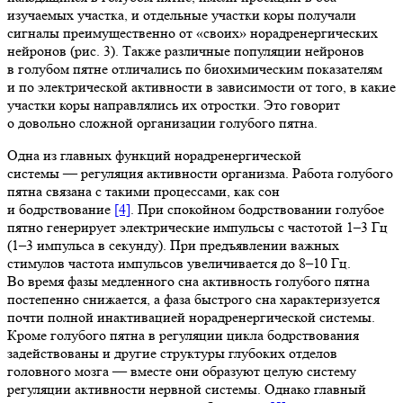
изучаемых участка, и отдельные участки коры получали
сигналы преимущественно от «своих» норадренергических
нейронов (рис. 3). Также различные популяции нейронов
в голубом пятне отличались по биохимическим показателям
и по электрической активности в зависимости от того, в какие
участки коры направлялись их отростки. Это говорит
о довольно сложной организации голубого пятна.
Одна из главных функций норадренергической
системы — регуляция активности организма. Работа голубого
пятна связана с такими процессами, как сон
и бодрствование
[4]
. При спокойном бодрствовании голубое
пятно генерирует электрические импульсы с частотой 1–3 Гц
(1–3 импульса в секунду). При предъявлении важных
стимулов частота импульсов увеличивается до 8–10 Гц.
Во время фазы медленного сна активность голубого пятна
постепенно снижается, а фаза быстрого сна характеризуется
почти полной инактивацией норадренергической системы.
Кроме голубого пятна в регуляции цикла бодрствования
задействованы и другие структуры глубоких отделов
головного мозга — вместе они образуют целую систему
регуляции активности нервной системы. Однако главный