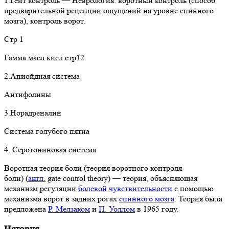
1.Гейт контроль — Неврология: воротный контроль (способ
предварительной рецепции ощущений на уровне спинного
мозга), контроль ворот.
Стр 1
Гамма масл кисл стр12
2.Апиойдная система
Антифолины
3.Норадреналин
Система голубого пятна
4. Серотониновая система
Воротная теория боли (теория воротного контроля
боли) (
англ.
gate control theory) — теория, объясняющая
механизм регуляции
болевой чувствительности
с помощью
механизма ворот в задних рогах
спинного мозга
. Теория была
предложена
Р. Мелзаком
и
П. Уоллом
в 1965 году.