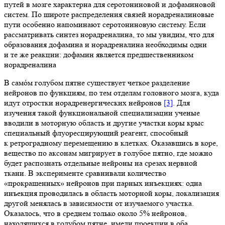
путей в мозге характерна для серотониновой и дофаминовой
систем. По широте распределения связей норадреналиновые
пути особенно напоминают серотониновую систему. Если
рассматривать синтез норадреналина, то мы увидим, что для
образования дофамина и норадреналина необходимы одни
и те же реакции: дофамин является предшественником
норадреналина
В самόм голубом пятне существует четкое разделение
нейронов по функциям, по тем отделам головного мозга, куда
идут отростки норадренергических нейронов
[3]
. Для
изучения такой функциональной специализации ученые
вводили в моторную область и другие участки коры крыс
специальный флуоресцирующий реагент, способный
к ретроградному перемещению в клетках. Оказавшись в коре,
вещество по аксонам мигрирует в голубое пятно, где можно
будет распознать отдельные нейроны на срезах нервной
ткани. В эксперименте сравнивали количество
«прокрашенных» нейронов при парных инъекциях: одна
инъекция проводилась в область моторной коры, локализация
другой менялась в зависимости от изучаемого участка.
Оказалось, что в среднем только около 5% нейронов,
находящихся в голубом пятне, имели проекции в оба