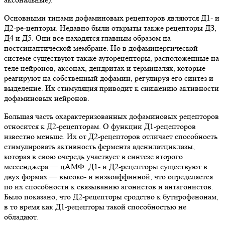
Основными типами дофаминовых рецепторов являются Д1- и
Д2-ре-цепторы. Недавно были открыты также рецепторы ДЗ,
Д4 и Д5. Они все находятся главным образом на
постсинаптической мембране. Но в дофаминергической
системе существуют также ауторецепторы, расположенные на
теле нейронов, аксонах, дендритах и терминалях, которые
реагируют на собственный дофамин, регулируя его синтез и
выделение. Их стимуляция приводит к снижению активности
дофаминовых нейронов.
Большая часть охарактеризованных дофаминовых рецепторов
относится к Д2-рецепторам. О функции Д1-рецепторов
известно меньше. Их от Д2-рецепторов отличает способность
стимулировать активность фермента аденилатциклазы,
которая в свою очередь участвует в синтезе второго
мессенджера — цАМФ. Д1- и Д2-рецепторы существуют в
двух формах — высоко- и низкоаффинной, что определяется
по их способности к связыванию агонистов и антагонистов.
Было показано, что Д2-рецепторы сродство к бутирофенонам,
в то время как Д1-рецепторы такой способностью не
обладают.