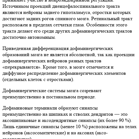
Источником проекций диенцефалоспинального тракта
являются нейроны заднего гипоталамуса, отростки которых
достигают задних рогов спинного мозга. Ретинальный тракт
расположен в пределах сетчатки глаза. Особенности этого
тракта делают его среди других дофаминергических трактов
достаточно автономным.
Приведенная дифференциация дофаминергических
образований мозга не является абсолютной, так как проекции
дофаминергических нейронов разных трактов
«перекрываются». Кроме того, в мозге отмечается и
диффузное распределение дофаминергических элементов
(отдельных клеток с отростками).
Дофаминергические системы мозга созревают
преимущественно в постанальном периоде.
Дофаминовые терминали образуют синапсы
преимущественно на шипиках и стволах дендритов — это
аксошипиковые и аксодендритные синапсы (их более 90 %).
Лишь единичные синапсы (менее 10 %) расположены на телах
нейронов (аксосоматические) и на аксонах (аксо-
аксональные).