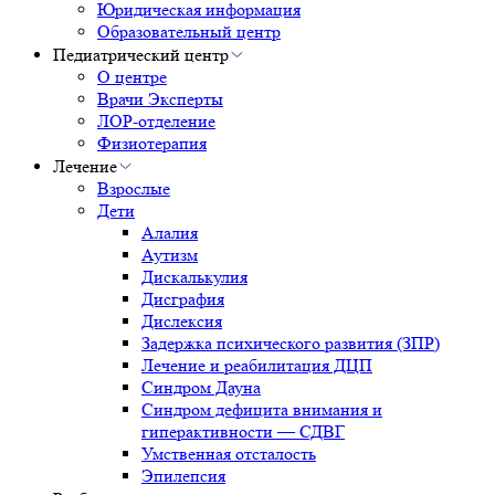
Юридическая информация
Образовательный центр
Педиатрический центр
О центре
Врачи Эксперты
ЛОР-отделение
Физиотерапия
Лечение
Взрослые
Дети
Алалия
Аутизм
Дискалькулия
Дисграфия
Дислексия
Задержка психического развития (ЗПР)
Лечение и реабилитация ДЦП
Синдром Дауна
Синдром дефицита внимания и
гиперактивности — СДВГ
Умственная отсталость
Эпилепсия