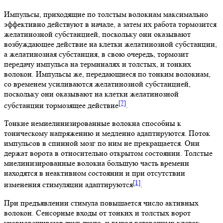
Импульсы, приходящие по толстым волокнам максимально
эффективно действуют в начале, а затем их работа тормозится
желатинозной субстанцией, поскольку они оказывают
возбуждающее действие на клетки желатинозной субстанции,
а желатинозная субстанция, в свою очередь, тормозит
передачу импульса на терминалях и толстых, и тонких
волокон. Импульсы же, передающиеся по тонким волокнам,
со временем усиливаются желатинозной субстанцией,
поскольку они оказывают на клетки желатинозной
[7]
субстанции тормозящее действие
.
Тонкие немиелинизированные волокна способны к
тоническому напряжению и медленно адаптируются. Поток
импульсов в спинной мозг по ним не прекращается. Они
держат ворота в относительно открытом состоянии. Толстые
миелинизированные волокна большую часть времени
находятся в неактивном состоянии и при отсутствии
[1]
изменения стимуляции адаптируются
.
При предъявлении стимула повышается число активных
волокон. Сенсорные входы от тонких и толстых ворот
уравновешивают друг друга, и выход вставочных клеток