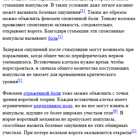
суммации импульсов. В таких условиях даже легкое касание
[1]
может вызывать болевые ощущения
. Таким же образом
можно объяснить феномен спонтанной боли. Тонкие волокна
проявляют спонтанную активность, следовательно,
открывают ворота. Благодаря суммации эти спонтанные
[1]
импульсы вызывают
боль
.
Задержки ощущений после стимуляции могут возникать при
поражениях, когда общее число периферических нервов
уменьшилось. Вставочным клеткам нужно время, чтобы
перестроиться, и сначала общего количества поступающих
импульсов не хватает для превышения критического
[1]
уровня
.
Феномен
отражённой боли
тоже можно объяснить с точки
зрения воротной теории. Каждая вставочная клетка имеет
ограниченное
рецептивное поле
, но на нее могут влиять и
[9]
импульсы, идущие от более широких участков тела
. В
норме воротный механизм не пропускает импульсы,
способные вызвать болевые ощущения на этих обширных
[1]
участках. При потере волокон ворота оказываются открыты
.