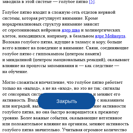
заводила в этой системе — голубое пятно
[5]
.
Голубое пятно входит в сложную сеть отделов нервной
системы, которая регулирует внимание. Кроме
норадреналиновых структур внимание зависит
от серотониновых нейронов
ядер шва
и холинергических
клеток, находящихся, например, в базальном
ядре Мейнерта
.
Волокна голубого пятна, идущие в таламус и кору, больше
всего влияют на поведение и внимание. Связи, соединяющие
голубое пятно с гиппокампом (центром памяти)
и миндалиной (центром эмоциональных реакций), оказывают
влияние на процессы запоминания и — как следствие —
на обучение.
Могло сложиться впечатление, что голубое пятно работает
только на «выход», а не на «вход», но это не так: сигналы
от сенсорных систем также приходят в него и меняют его
активность. Входящие сигналы, не связанные с наказанием
Закрыть
или наградой, вызывают небольшое повышение активности
голубого пятна, но она быстро возвращается к прежнему
уровню. Более важные события, оказывающие негативное
или положительное влияние на организм, меняют активность
голубого пятна значительно. Учитывая огромное количество