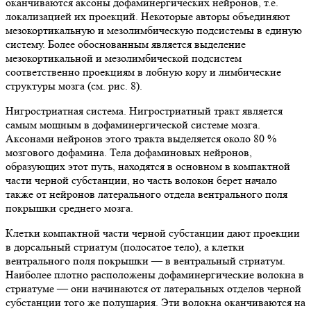
оканчиваются аксоны дофаминергических нейронов, т.е.
локализацией их проекций. Некоторые авторы объединяют
мезокортикальную и мезолимбическую подсистемы в единую
систему. Более обоснованным является выделение
мезокортикальной и мезолимбической подсистем
соответственно проекциям в лобную кору и лимбические
структуры мозга (см. рис. 8).
Нигростриатная система. Нигростриатный тракт является
самым мощным в дофаминергической системе мозга.
Аксонами нейронов этого тракта выделяется около 80 %
мозгового дофамина. Тела дофаминовых нейронов,
образующих этот путь, находятся в основном в компактной
части черной субстанции, но часть волокон берет начало
также от нейронов латерального отдела вентрального поля
покрышки среднего мозга.
Клетки компактной части черной субстанции дают проекции
в дорсальный стриатум (полосатое тело), а клетки
вентрального поля покрышки — в вентральный стриатум.
Наиболее плотно расположены дофаминергические волокна в
стриатуме — они начинаются от латеральных отделов черной
субстанции того же полушария. Эти волокна оканчиваются на