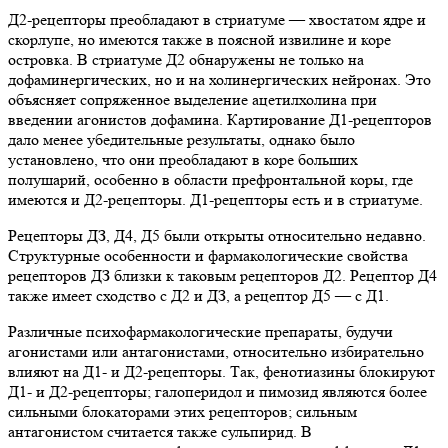
Д2-рецепторы преобладают в стриатуме — хвостатом ядре и
скорлупе, но имеются также в поясной извилине и коре
островка. В стриатуме Д2 обнаружены не только на
дофаминергических, но и на холинергических нейронах. Это
объясняет сопряженное выделение ацетилхолина при
введении агонистов дофамина. Картирование Д1-рецепторов
дало менее убедительные результаты, однако было
установлено, что они преобладают в коре больших
полушарий, особенно в области префронтальной коры, где
имеются и Д2-рецепторы. Д1-рецепторы есть и в стриатуме.
Рецепторы ДЗ, Д4, Д5 были открыты относительно недавно.
Структурные особенности и фармакологические свойства
рецепторов ДЗ близки к таковым рецепторов Д2. Рецептор Д4
также имеет сходство с Д2 и ДЗ, а рецептор Д5 — с Д1.
Различные психофармакологические препараты, будучи
агонистами или антагонистами, относительно избирательно
влияют на Д1- и Д2-рецепторы. Так, фенотиазины блокируют
Д1- и Д2-рецепторы; галоперидол и пимозид являются более
сильными блокаторами этих рецепторов; сильным
антагонистом считается также сульпирид. В