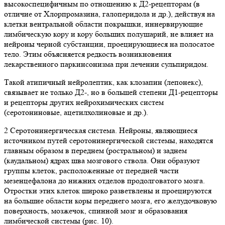
высокоспецифичным по отношению к Д2-рецепторам (в
отличие от Хлорпромазина, галоперидола и др.), действуя на
клетки вентральной области покрышки, иннервирующие
лимбическую кору и кору больших полушарий, не влияет на
нейроны черной субстанции, проецирующиеся на полосатое
тело. Этим объясняется редкость возникновения
лекарственного паркинсонизма при лечении сульпиридом.
Такой атипичный нейролептик, как клозапин (лепонекс),
связывает не только Д2-, но в большей степени Д1-рецепторы
и рецепторы других нейрохимических систем
(серотониновые, ацетилхолиновые и др.).
2 Серотонинергическая система. Нейроны, являющиеся
источником путей серотонинергической системы, находятся
главным образом в переднем (ростральном) и заднем
(каудальном) ядрах шва мозгового ствола. Они образуют
группы клеток, расположенные от передней части
мезенцефалона до нижних отделов продолговатого мозга.
Отростки этих клеток широко разветвлены и проецируются
на большие области коры переднего мозга, его желудочковую
поверхность, мозжечок, спинной мозг и образования
лимбической системы (рис. 10).