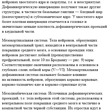
нейронах хвостатого ядра и скорлупы, т.е. в неостриатуме.
Дофаминергическую иннервацию получают также другие
структуры, в частности базальные ганглии — бледный шар
(палеостриатум) и субталамическое ядро. У хвостатого ядра
более плотная иннервация отмечается в головке и
значительно меньше плотность дофаминергических проекций
в каудальной части.
Мезокортикальная система. Тела нейронов, образующих
мезокортикальный тракт, находятся в вентральной части
покрышки среднего мозга, а основные проекции этих
нейронов достигают лобной (преимущественно
префронтальной, поле 10 по Бродману — рис. 9) коры.
Соответствующие окончания расположены в основном в
глубоких слоях лобной коры (V—VI). Мезокортикальная
дофаминовая система оказывает большое влияние
на активность нейронов, образующих корково-корковые,
корково-таламичес-кие и корково-стриатные пути.
Мезолимбическая система. Источники дофаминергических
проекций, т.е. тела нейронов этой системы, расположены в
вентральном поле покрышки среднего мозга и частично в
компактной части черной субстанции. Их отростки идут в