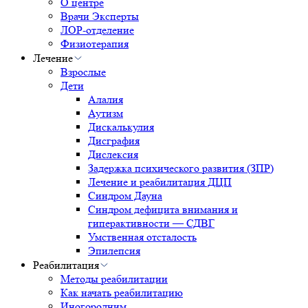
О центре
Врачи Эксперты
ЛОР-отделение
Физиотерапия
Лечение
Взрослые
Дети
Алалия
Аутизм
Дискалькулия
Дисграфия
Дислексия
Задержка психического развития (ЗПР)
Лечение и реабилитация ДЦП
Синдром Дауна
Синдром дефицита внимания и
гиперактивности — СДВГ
Умственная отсталость
Эпилепсия
Реабилитация
Методы реабилитации
Как начать реабилитацию
Иногородним