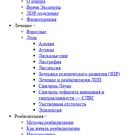
О центре
Врачи Эксперты
ЛОР-отделение
Физиотерапия
Лечение
Взрослые
Дети
Алалия
Аутизм
Дискалькулия
Дисграфия
Дислексия
Задержка психического развития (ЗПР)
Лечение и реабилитация ДЦП
Синдром Дауна
Синдром дефицита внимания и
гиперактивности — СДВГ
Умственная отсталость
Эпилепсия
Реабилитация
Методы реабилитации
Как начать реабилитацию
Иногородним