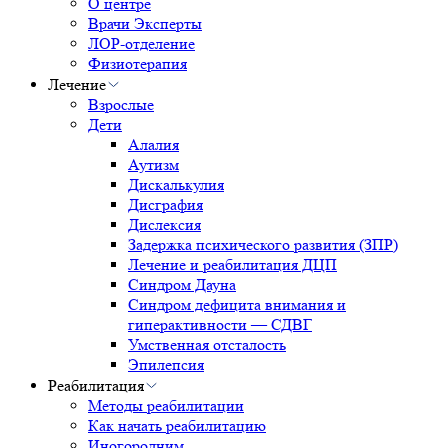
О центре
Врачи Эксперты
ЛОР-отделение
Физиотерапия
Лечение
Взрослые
Дети
Алалия
Аутизм
Дискалькулия
Дисграфия
Дислексия
Задержка психического развития (ЗПР)
Лечение и реабилитация ДЦП
Синдром Дауна
Синдром дефицита внимания и
гиперактивности — СДВГ
Умственная отсталость
Эпилепсия
Реабилитация
Методы реабилитации
Как начать реабилитацию
Иногородним