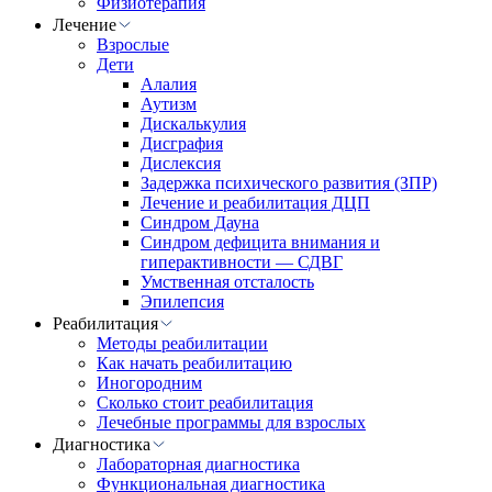
Физиотерапия
Лечение
Взрослые
Дети
Алалия
Аутизм
Дискалькулия
Дисграфия
Дислексия
Задержка психического развития (ЗПР)
Лечение и реабилитация ДЦП
Синдром Дауна
Синдром дефицита внимания и
гиперактивности — СДВГ
Умственная отсталость
Эпилепсия
Реабилитация
Методы реабилитации
Как начать реабилитацию
Иногородним
Сколько стоит реабилитация
Лечебные программы для взрослых
Диагностика
Лабораторная диагностика
Функциональная диагностика