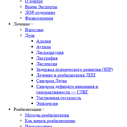
О центре
Врачи Эксперты
ЛОР-отделение
Физиотерапия
Лечение
Взрослые
Дети
Алалия
Аутизм
Дискалькулия
Дисграфия
Дислексия
Задержка психического развития (ЗПР)
Лечение и реабилитация ДЦП
Синдром Дауна
Синдром дефицита внимания и
гиперактивности — СДВГ
Умственная отсталость
Эпилепсия
Реабилитация
Методы реабилитации
Как начать реабилитацию
Иногородним