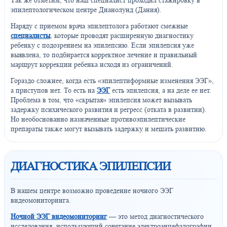
эпилептологическом центре Дианолунд (Дания).
Наряду с приемом врача эпилептолога работают смежные
специалисты
, которые проводят расширенную диагностику
ребенку с подозрением на эпилепсию. Если эпилепсия уже
выявлена, то подбирается корректное лечение и правильный
маршрут коррекции ребенка исходя из ограничений.
Гораздо сложнее, когда есть «эпилептиформные изменения ЭЭГ»,
а приступов нет. То есть на
ЭЭГ
есть эпилепсия, а на деле ее нет.
Проблема в том, что «скрытая» эпилепсия может вызывать
задержку психического развития и регресс (отката в развитии).
Но необоснованно назначенные противоэпилептические
препараты также могут вызывать задержку и мешать развитию.
ДИАГНОСТИКА ЭПИЛЕПСИИ
В нашем центре возможно проведение ночного ЭЭГ
видеомониторинга.
Ночной ЭЭГ видеомониторинг
— это метод диагностического
исследования, использующий сочетание электроэнцефалографии