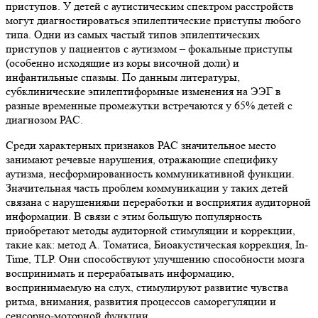
приступов. У детей с аутистическим спектром расстройств
могут диагностироваться эпилептические приступы любого
типа. Одни из самых частый типов эпилептических
приступов у пациентов с аутизмом – фокальные приступы
(особенно исходящие из коры височной доли) и
инфантильные спазмы. По данным литературы,
субклинические эпилептиформные изменения на ЭЭГ в
разные временные промежутки встречаются у 65% детей с
диагнозом РАС.
Среди характерных признаков РАС значительное место
занимают речевые нарушения, отражающие специфику
аутизма, несформированность коммуникативной функции.
Значительная часть проблем коммуникации у таких детей
связана с нарушениями переработки и восприятия аудиторной
информации. В связи с этим большую популярность
приобретают методы аудиторной стимуляции и коррекции,
такие как: метод А. Томатиса, Биоакустическая коррекция, In-
Time, TLP. Они способствуют улучшению способности мозга
воспринимать и перерабатывать информацию,
воспринимаемую на слух, стимулируют развитие чувства
ритма, внимания, развития процессов саморегуляции и
сенсорно-моторной функции.