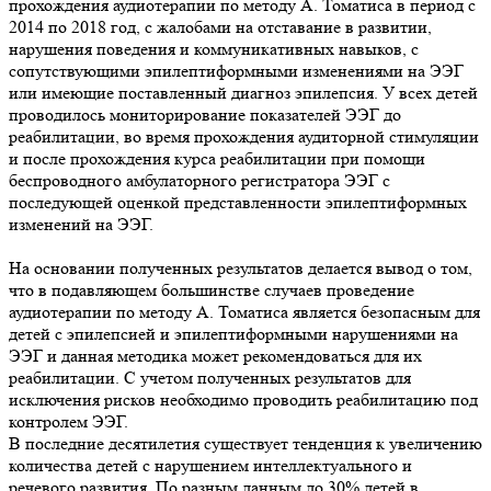
прохождения аудиотерапии по методу А. Томатиса в период с
2014 по 2018 год, с жалобами на отставание в развитии,
нарушения поведения и коммуникативных навыков, с
сопутствующими эпилептиформными изменениями на ЭЭГ
или имеющие поставленный диагноз эпилепсия. У всех детей
проводилось мониторирование показателей ЭЭГ до
реабилитации, во время прохождения аудиторной стимуляции
и после прохождения курса реабилитации при помощи
беспроводного амбулаторного регистратора ЭЭГ с
последующей оценкой представленности эпилептиформных
изменений на ЭЭГ.
На основании полученных результатов делается вывод о том,
что в подавляющем большинстве случаев проведение
аудиотерапии по методу А. Томатиса является безопасным для
детей с эпилепсией и эпилептиформными нарушениями на
ЭЭГ и данная методика может рекомендоваться для их
реабилитации. С учетом полученных результатов для
исключения рисков необходимо проводить реабилитацию под
контролем ЭЭГ.
В последние десятилетия существует тенденция к увеличению
количества детей с нарушением интеллектуального и
речевого развития. По разным данным до 30% детей в