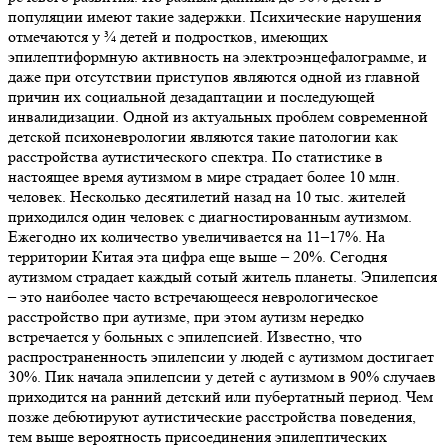
популяции имеют такие задержки. Психические нарушения
отмечаются у ¾ детей и подростков, имеющих
эпилептиформную активность на электроэнцефалограмме, и
даже при отсутствии приступов являются одной из главной
причин их социальной дезадаптации и последующей
инвалидизации. Одной из актуальных проблем современной
детской психоневрологии являются такие патологии как
расстройства аутистического спектра. По статистике в
настоящее время аутизмом в мире страдает более 10 млн.
человек. Несколько десятилетий назад на 10 тыс. жителей
приходился один человек с диагностированным аутизмом.
Ежегодно их количество увеличивается на 11–17%. На
территории Китая эта цифра еще выше – 20%. Сегодня
аутизмом страдает каждый сотый житель планеты. Эпилепсия
– это наиболее часто встречающееся неврологическое
расстройство при аутизме, при этом аутизм нередко
встречается у больных с эпилепсией. Известно, что
распространенность эпилепсии у людей с аутизмом достигает
30%. Пик начала эпилепсии у детей с аутизмом в 90% случаев
приходится на ранний детский или пубертатный период. Чем
позже дебютируют аутистические расстройства поведения,
тем выше вероятность присоединения эпилептических