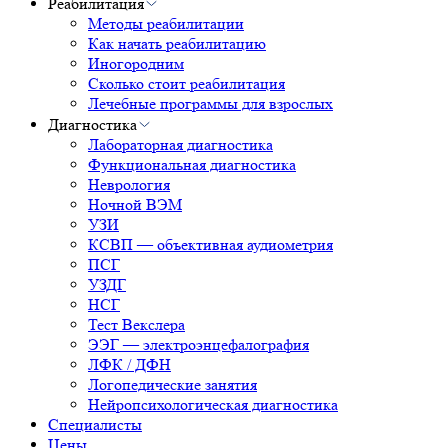
Реабилитация
Методы реабилитации
Как начать реабилитацию
Иногородним
Сколько стоит реабилитация
Лечебные программы для взрослых
Диагностика
Лабораторная диагностика
Функциональная диагностика
Неврология
Ночной ВЭМ
УЗИ
КСВП — объективная аудиометрия
ПСГ
УЗДГ
НСГ
Тест Векслера
ЭЭГ — электроэнцефалография
ЛФК / ДФН
Логопедические занятия
Нейропсихологическая диагностика
Специалисты
Цены