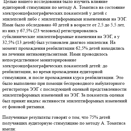
Целью нашего исследования было изучить влияние
аудиторной стимуляции по методу А. Томатиса на состояние
электроэнцефалографических показателей у детей с
эпилепсией либо с эпилептиформными изменениями на ЭЭГ.
Нами было обследовано 40 детей в возрасте от 2,5 до 5,5 лет,
из них у 67,5% (23 человека) регистрировались
субклинические эпилептиформные изменения на ЭЭГ, а у
32,5% (13 детей) был установлен диагноз эпилепсия. На
момент прохождения реабилитации 62,5% детей находились
на лечении антиконвульсантами. Нами проводилось
непосредственное мониторирование
электроэнцефалографических показателей детей: до
реабилитации, во время прохождения аудиторной
стимуляции, и после прохождения курса реабилитации. Это
было выполнено при помощи беспроводного амбулаторного
регистратора ЭЭГ с последующей оценкой представленности
эпилептиформных изменений на ЭЭГ. За показатель оценки
был принят индекс активности эпилептиформных изменений
от фоновой ритмики.
Полученные результаты говорят о том, что 75% детей
получавших аудиторную стимуляцию по методу А. Томатиса
имели: