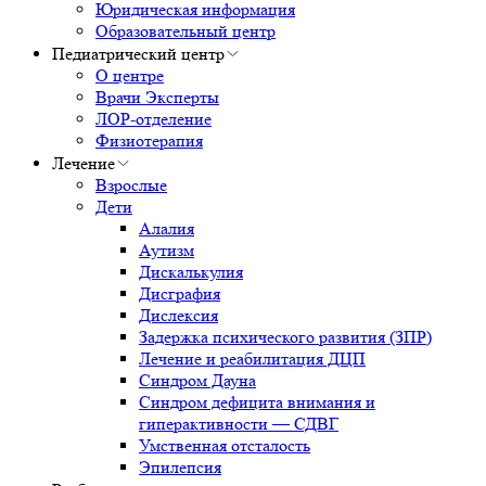
Юридическая информация
Образовательный центр
Педиатрический центр
О центре
Врачи Эксперты
ЛОР-отделение
Физиотерапия
Лечение
Взрослые
Дети
Алалия
Аутизм
Дискалькулия
Дисграфия
Дислексия
Задержка психического развития (ЗПР)
Лечение и реабилитация ДЦП
Синдром Дауна
Синдром дефицита внимания и
гиперактивности — СДВГ
Умственная отсталость
Эпилепсия