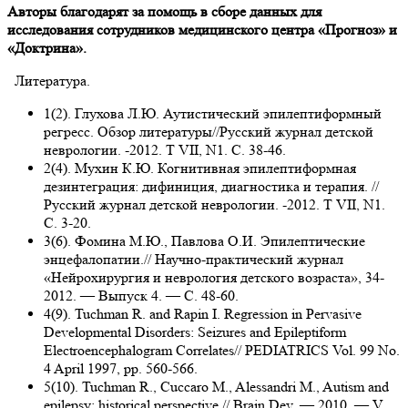
Авторы благодарят за помощь в сборе данных для
исследования сотрудников медицинского центра «Прогноз» и
«Доктрина».
Литература.
1(2). Глухова Л.Ю. Аутистический эпилептиформный
регресс. Обзор литературы//Русский журнал детской
неврологии. -2012. Т VII, N1. C. 38-46.
2(4). Мухин К.Ю. Когнитивная эпилептиформная
дезинтеграция: дифиниция, диагностика и терапия. //
Русский журнал детской неврологии. -2012. Т VII, N1.
C. 3-20.
3(6). Фомина М.Ю., Павлова О.И. Эпилептические
энцефалопатии.// Научно-практический журнал
«Нейрохирургия и неврология детского возраста», 34-
2012. — Выпуск 4. — С. 48-60.
4(9). Tuchman R. and Rapin I. Regression in Pervasive
Developmental Disorders: Seizures and Epileptiform
Electroencephalogram Correlates// PEDIATRICS Vol. 99 No.
4 April 1997, pp. 560-566.
5(10). Tuchman R., Cuccaro M., Alessandri M., Autism and
epilepsy: historical perspective // Brain Dev. — 2010. — V.