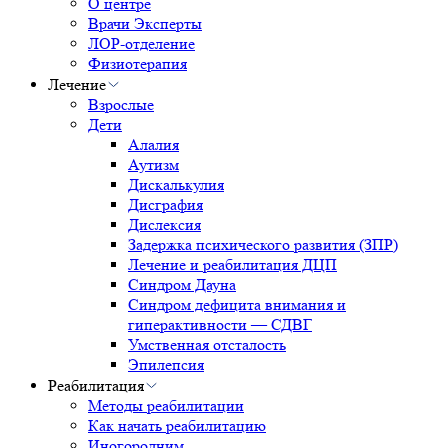
О центре
Врачи Эксперты
ЛОР-отделение
Физиотерапия
Лечение
Взрослые
Дети
Алалия
Аутизм
Дискалькулия
Дисграфия
Дислексия
Задержка психического развития (ЗПР)
Лечение и реабилитация ДЦП
Синдром Дауна
Синдром дефицита внимания и
гиперактивности — СДВГ
Умственная отсталость
Эпилепсия
Реабилитация
Методы реабилитации
Как начать реабилитацию
Иногородним