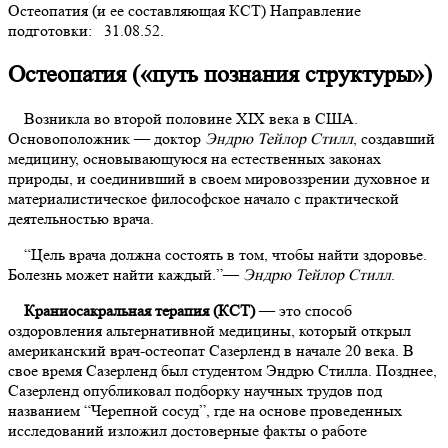
Остеопатия (и ее составляющая КСТ) Направление
подготовки: 31.08.52.
Остеопатия («путь познания структуры»)
Возникла во второй половине XIX века в США.
Основоположник — доктор
Эндрю Тейлор Стилл
, создавший
медицину, основывающуюся на естественных законах
природы, и соединивший в своем мировоззрении духовное и
материалистическое философское начало с практической
деятельностью врача.
“Цель врача должна состоять в том, чтобы найти здоровье.
Болезнь может найти каждый.”—
Эндрю Тейлор Стилл
.
Краниосакральная терапия (КСТ)
— это способ
оздоровления альтернативной медицины, который открыл
американский врач-остеопат Сазерленд в начале 20 века. В
свое время Сазерленд был студентом Эндрю Стилла. Позднее,
Сазерленд опубликовал подборку научных трудов под
названием “Черепной сосуд”, где на основе проведенных
исследований изложил достоверные факты о работе