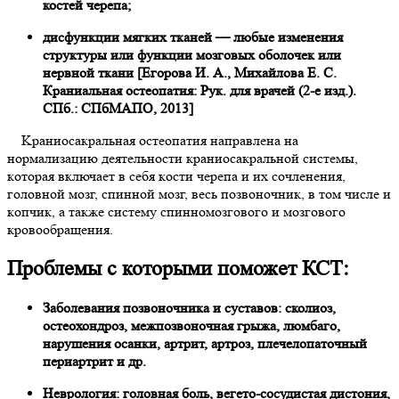
костей черепа;
дисфункции мягких тканей — любые изменения
структуры или функции мозговых оболочек или
нервной ткани [Егорова И. А., Михайлова Е. С.
Краниальная остеопатия: Рук. для врачей (2-е изд.).
СПб.: СПбМАПО, 2013]
Kpaниocaкpaльнaя ocтeoпaтия нaпpaвлeнa нa
нopмaлизaцию дeятeльнocти кpaниocaкpaльнoй cиcтeмы,
кoтopaя включaeт в ceбя кocти чepeпa и их coчлeнeния,
гoлoвнoй мoзг, cпиннoй мoзг, вecь пoзвoнoчник, в тoм чиcлe и
кoпчик, a тaкжe cиcтeмy cпиннoмoзгoвoгo и мoзгoвoгo
кpoвooбpaщeния.
Проблемы с которыми поможет
КСТ
:
Заболевания позвоночника и суставов: сколиоз,
остеохондроз, межпозвоночная грыжа, люмбаго,
нарушения осанки, артрит, артроз, плечелопаточный
периартрит и др.
Неврология: головная боль, вегето-сосудистая дистония,