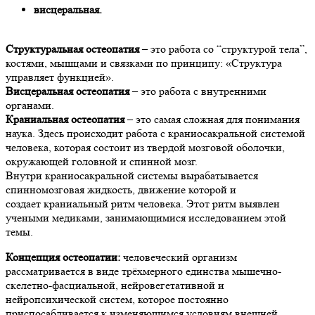
висцеральная.
Структуральная остеопатия
– это работа со “структурой тела”,
костями, мышцами и связками по принципу: «Структура
управляет функцией».
Висцеральная остеопатия
– это работа с внутренними
органами.
Краниальная остеопатия
– это самая сложная для понимания
наука. Здесь происходит работа с краниосакральной системой
человека, которая состоит из твердой мозговой оболочки,
окружающей головной и спинной мозг.
Внутри краниосакральной системы вырабатывается
спинномозговая жидкость, движение которой и
создает краниальный ритм человека. Этот ритм выявлен
учеными медиками, занимающимися исследованием этой
темы.
Концепция остеопатии:
человеческий организм
рассматривается в виде трёхмерного единства мышечно-
скелетно-фасциальной, нейровегетативной и
нейропсихической систем, которое постоянно
приспосабливается к изменяющимся условиям внешней