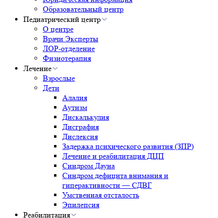
Образовательный центр
Педиатрический центр
О центре
Врачи Эксперты
ЛОР-отделение
Физиотерапия
Лечение
Взрослые
Дети
Алалия
Аутизм
Дискалькулия
Дисграфия
Дислексия
Задержка психического развития (ЗПР)
Лечение и реабилитация ДЦП
Синдром Дауна
Синдром дефицита внимания и
гиперактивности — СДВГ
Умственная отсталость
Эпилепсия
Реабилитация