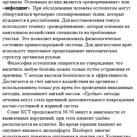
организм. Основным из них является «разворачивание» или
«
анфолдинг
». При обследовании человека остеопатом могут
обнаружиться чрезмерно спазмированные ткани, которые
нуждаются в расслаблении. Для восстановления тонуса
используют технику «разворачивания», которая основана на
мануальном воздействии специалиста на проблемные
участки. Это позволяет нормализовать физиологическое
состояние краниосакральной системы. Для диагностики врач
использует тщательное прощупывание анатомических
структур организма руками.
Философия остеопатии опирается на утверждение, что
вылечить любую болезнь можно только путём устранения её
причины. У метода высокая безопасность и эффективность.
Достигается за счет мягкого воздействия на организм с
использованием только рук врача без проведения инвазивных
методик, напоминает мягкий массаж. «Грубые» методы
лечения могут стать причиной дополнительного повреждения
костно-суставной и нервной систем.
Сеанс КСТ продолжается 30-50 минут в зависимости от
выявленных нарушений, при этом пациент удобно
располагается на кушетке. Во время терапии пациент не
ощущает никакого дискомфорта. Наоборот, многие
испытывают приятные ощущения и прилив сил. Количество