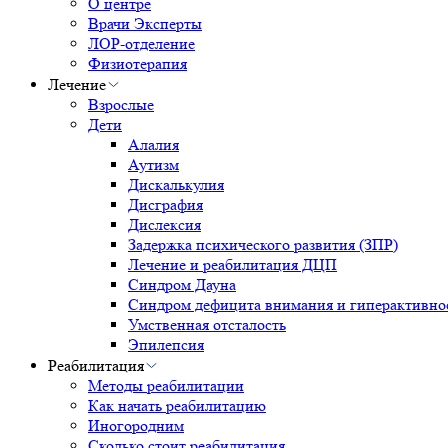
О центре
Врачи Эксперты
ЛОР-отделение
Физиотерапия
Лечение
Взрослые
Дети
Алалия
Аутизм
Дискалькулия
Дисграфия
Дислексия
Задержка психического развития (ЗПР)
Лечение и реабилитация ДЦП
Синдром Дауна
Синдром дефицита внимания и гиперактивн
Умственная отсталость
Эпилепсия
Реабилитация
Методы реабилитации
Как начать реабилитацию
Иногородним
Сколько стоит реабилитация