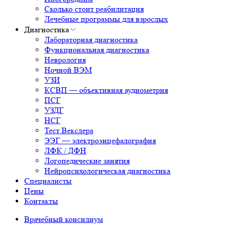
Сколько стоит реабилитация
Лечебные программы для взрослых
Диагностика
Лабораторная диагностика
Функциональная диагностика
Неврология
Ночной ВЭМ
УЗИ
КСВП — объективная аудиометрия
ПСГ
УЗДГ
НСГ
Тест Векслера
ЭЭГ — электроэнцефалография
ЛФК / ДФН
Логопедические занятия
Нейропсихологическая диагностика
Специалисты
Цены
Контакты
Врачебный консилиум