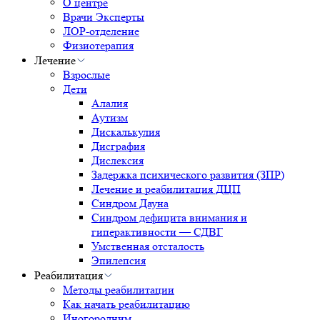
О центре
Врачи Эксперты
ЛОР-отделение
Физиотерапия
Лечение
Взрослые
Дети
Алалия
Аутизм
Дискалькулия
Дисграфия
Дислексия
Задержка психического развития (ЗПР)
Лечение и реабилитация ДЦП
Синдром Дауна
Синдром дефицита внимания и
гиперактивности — СДВГ
Умственная отсталость
Эпилепсия
Реабилитация
Методы реабилитации
Как начать реабилитацию
Иногородним