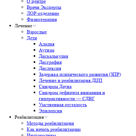
О центре
Врачи Эксперты
ЛОР-отделение
Физиотерапия
Лечение
Взрослые
Дети
Алалия
Аутизм
Дискалькулия
Дисграфия
Дислексия
Задержка психического развития (ЗПР)
Лечение и реабилитация ДЦП
Синдром Дауна
Синдром дефицита внимания и
гиперактивности — СДВГ
Умственная отсталость
Эпилепсия
Реабилитация
Методы реабилитации
Как начать реабилитацию
Иногородним