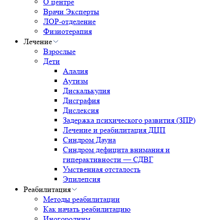
О центре
Врачи Эксперты
ЛОР-отделение
Физиотерапия
Лечение
Взрослые
Дети
Алалия
Аутизм
Дискалькулия
Дисграфия
Дислексия
Задержка психического развития (ЗПР)
Лечение и реабилитация ДЦП
Синдром Дауна
Синдром дефицита внимания и
гиперактивности — СДВГ
Умственная отсталость
Эпилепсия
Реабилитация
Методы реабилитации
Как начать реабилитацию
Иногородним