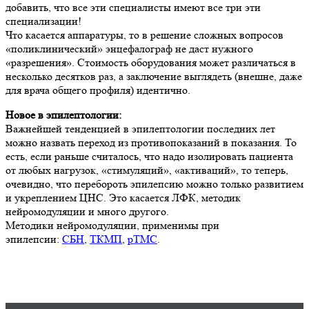
добавить, что все эти специалисты имеют все три эти
специализации!
Что касается аппаратуры, то в решение сложных вопросов
«поликлинический» энцефалограф не даст нужного
«разрешения». Стоимость оборудования может различаться в
несколько десятков раз, а заключение выглядеть (внешне, даже
для врача общего профиля) идентично.
Новое в эпилептологии:
Важнейшей тенденцией в эпилептологии последних лет
можно назвать переход из противопоказаний в показания. То
есть, если раньше считалось, что надо изолировать пациента
от любых нагрузок, «стимуляций», «активаций», то теперь,
очевидно, что перебороть эпилепсию можно только развитием
и укреплением ЦНС. Это касается ЛФК, методик
нейромодуляции и много другого.
Методики нейромодуляции, применимы при
эпилепсии:
СБН
,
ТКМП
,
рТМС
.