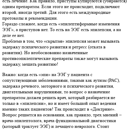
есть лечение. Как правило, приступы купируются (убираются)
одним препаратом. Если этого не происходит, подключают
второй, иногда третий. Для этого есть международные
протоколы и рекомендации.
Гораздо сложнее, когда есть «эпилептиформные изменения
ЭЭГ», а приступов нет. То есть на ЭЭГ есть эпилепсия, а на
деле ее нет.
Проблема в том, что «скрытая» эпилепсия может вызывать
задержку психического развития и регресс (отката в
развитии). Но необоснованно назначенные
противоэпилептические препараты также могут вызывать
задержку, мешать развитию!
Важно: когда есть «эпи» на ЭЭГ у пациента с
сопутствующими заболеваниями, такими как аутизм (РАС),
задержка речевого, моторного и психического развития,
двигательными нарушениями, то вопрос о назначение
препаратом должен решать врач, который разбирается не
только в «эпилепсии», но и имеет большой опыт ведения
именно таких пациентов! Так происходит в «Доктрине».
Вопрос решается на основании, как правило, трех мнений –
врача-эпилептолога, врача функциональной диагностики
(который трактует ЭЭГ) и лечащего невролога. Стоит