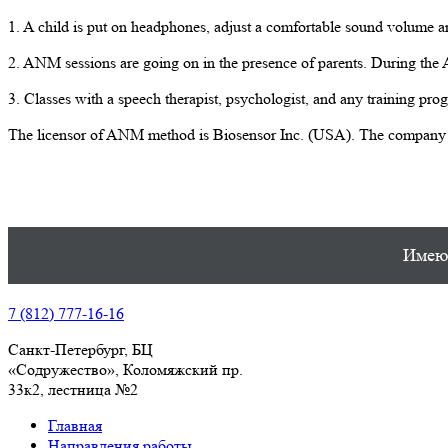
1. A child is put on headphones, adjust a comfortable sound volume 
2. ANM sessions are going on in the presence of parents. During the 
3. Classes with a speech therapist, psychologist, and any training 
The licensor of ANM method is Biosensor Inc. (USA). The company «D
Имеют
7 (812) 777-16-16
Санкт-Петербург, БЦ
«Содружество», Колoмяжский пр.
33к2, лестница №2
Главная
Направления работы