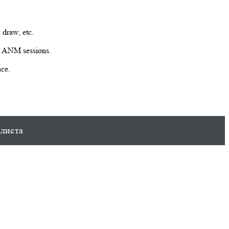
 draw, etc.
with ANM sessions.
ace.
алиста