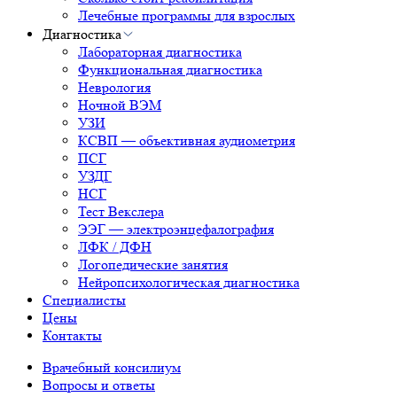
Лечебные программы для взрослых
Диагностика
Лабораторная диагностика
Функциональная диагностика
Неврология
Ночной ВЭМ
УЗИ
КСВП — объективная аудиометрия
ПСГ
УЗДГ
НСГ
Тест Векслера
ЭЭГ — электроэнцефалография
ЛФК / ДФН
Логопедические занятия
Нейропсихологическая диагностика
Специалисты
Цены
Контакты
Врачебный консилиум
Вопросы и ответы