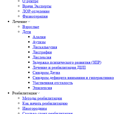
О центре
Врачи Эксперты
ЛОР-отделение
Физиотерапия
Лечение
Взрослые
Дети
Алалия
Аутизм
Дискалькулия
Дисграфия
Дислексия
Задержка психического развития (ЗПР)
Лечение и реабилитация ДЦП
Синдром Дауна
Синдром дефицита внимания и гиперактивн
Умственная отсталость
Эпилепсия
Реабилитация
Методы реабилитации
Как начать реабилитацию
Иногородним
Сколько стоит реабилитация