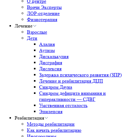
О центре
Врачи Эксперты
ЛОР-отделение
Физиотерапия
Лечение
Взрослые
Дети
Алалия
Аутизм
Дискалькулия
Дисграфия
Дислексия
Задержка психического развития (ЗПР)
Лечение и реабилитация ДЦП
Синдром Дауна
Синдром дефицита внимания и
гиперактивности — СДВГ
Умственная отсталость
Эпилепсия
Реабилитация
Методы реабилитации
Как начать реабилитацию
Иногородним