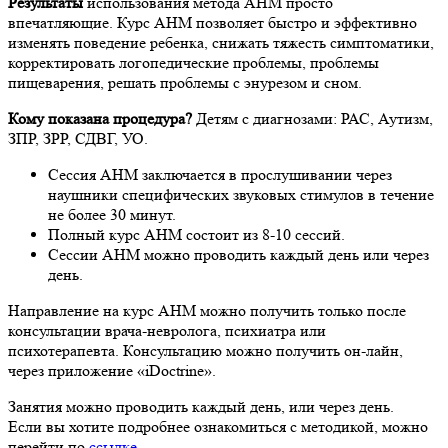
Результаты
использования метода АНМ просто
впечатляющие. Курс АНМ позволяет быстро и эффективно
изменять поведение ребенка, снижать тяжесть симптоматики,
корректировать логопедические проблемы, проблемы
пищеварения, решать проблемы с энурезом и сном.
Кому показана процедура?
Детям с диагнозами: РАС, Аутизм,
ЗПР, ЗРР, СДВГ, УО.
Сессия АНМ заключается в прослушивании через
наушники специфических звуковых стимулов в течение
не более 30 минут.
Полный курс АНМ состоит из 8-10 сессий.
Сессии АНМ можно проводить каждый день или через
день.
Направление на курс АНМ можно получить только после
консультации врача-невролога, психиатра или
психотерапевта. Консультацию можно получить он-лайн,
через приложение «iDoctrine».
Занятия можно проводить каждый день, или через день.
Если вы хотите подробнее ознакомиться с методикой, можно
перейти по
ссылке
.