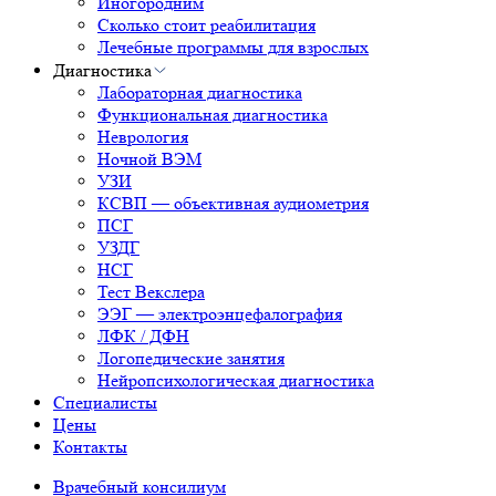
Иногородним
Сколько стоит реабилитация
Лечебные программы для взрослых
Диагностика
Лабораторная диагностика
Функциональная диагностика
Неврология
Ночной ВЭМ
УЗИ
КСВП — объективная аудиометрия
ПСГ
УЗДГ
НСГ
Тест Векслера
ЭЭГ — электроэнцефалография
ЛФК / ДФН
Логопедические занятия
Нейропсихологическая диагностика
Специалисты
Цены
Контакты
Врачебный консилиум