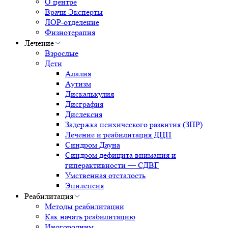
О центре
Врачи Эксперты
ЛОР-отделение
Физиотерапия
Лечение
Взрослые
Дети
Алалия
Аутизм
Дискалькулия
Дисграфия
Дислексия
Задержка психического развития (ЗПР)
Лечение и реабилитация ДЦП
Синдром Дауна
Синдром дефицита внимания и
гиперактивности — СДВГ
Умственная отсталость
Эпилепсия
Реабилитация
Методы реабилитации
Как начать реабилитацию
Иногородним