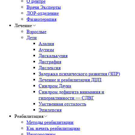
О центре
Врачи Эксперты
ЛОР-отделение
Физиотерапия
Лечение
Взрослые
Дети
Алалия
Аутизм
Дискалькулия
Дисграфия
Дислексия
Задержка психического развития (ЗПР)
Лечение и реабилитация ДЦП
Синдром Дауна
Синдром дефицита внимания и
гиперактивности — СДВГ
Умственная отсталость
Эпилепсия
Реабилитация
Методы реабилитации
Как начать реабилитацию
Иногородним