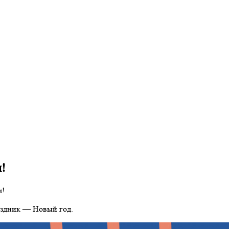
!
м!
аздник — Новый год.