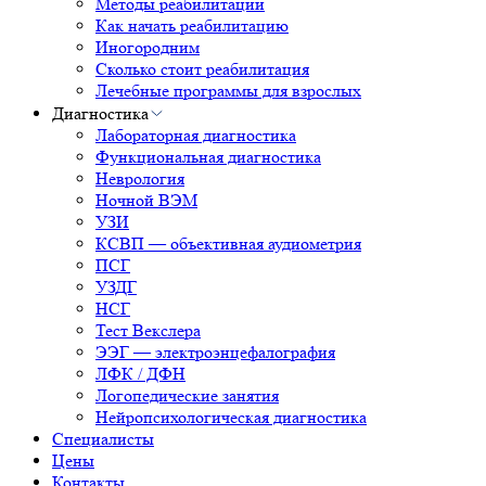
Методы реабилитации
Как начать реабилитацию
Иногородним
Сколько стоит реабилитация
Лечебные программы для взрослых
Диагностика
Лабораторная диагностика
Функциональная диагностика
Неврология
Ночной ВЭМ
УЗИ
КСВП — объективная аудиометрия
ПСГ
УЗДГ
НСГ
Тест Векслера
ЭЭГ — электроэнцефалография
ЛФК / ДФН
Логопедические занятия
Нейропсихологическая диагностика
Специалисты
Цены
Контакты