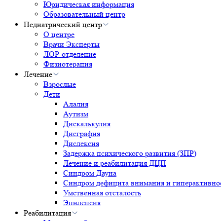
Юридическая информация
Образовательный центр
Педиатрический центр
О центре
Врачи Эксперты
ЛОР-отделение
Физиотерапия
Лечение
Взрослые
Дети
Алалия
Аутизм
Дискалькулия
Дисграфия
Дислексия
Задержка психического развития (ЗПР)
Лечение и реабилитация ДЦП
Синдром Дауна
Синдром дефицита внимания и гиперактивн
Умственная отсталость
Эпилепсия
Реабилитация