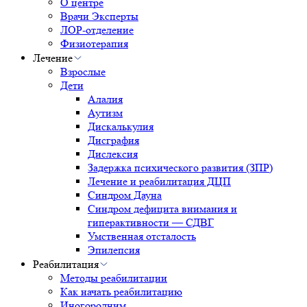
О центре
Врачи Эксперты
ЛОР-отделение
Физиотерапия
Лечение
Взрослые
Дети
Алалия
Аутизм
Дискалькулия
Дисграфия
Дислексия
Задержка психического развития (ЗПР)
Лечение и реабилитация ДЦП
Синдром Дауна
Синдром дефицита внимания и
гиперактивности — СДВГ
Умственная отсталость
Эпилепсия
Реабилитация
Методы реабилитации
Как начать реабилитацию
Иногородним