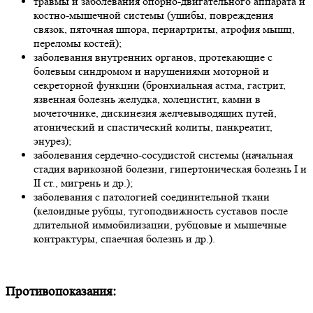
травмы и заболевания опорно-двигательного аппарата и
костно-мышечной системы (ушибы, повреждения
связок, пяточная шпора, периартриты, атрофия мышц,
переломы костей);
заболевания внутренних органов, протекающие с
болевым синдромом и нарушениями моторной и
секреторной функции (бронхиальная астма, гастрит,
язвенная болезнь желудка, холецистит, камни в
мочеточнике, дискинезия желчевыводящих путей,
атонический и спастический колиты, панкреатит,
энурез);
заболевания сердечно-сосудистой системы (начальная
стадия варикозной болезни, гипертоническая болезнь I и
II ст., мигрень и др.);
заболевания с патологией соединительной ткани
(келоидные рубцы, тугоподвижность суставов после
длительной иммобилизации, рубцовые и мышечные
контрактуры, спаечная болезнь и др.).
Противопоказания: