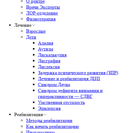
О центре
Врачи Эксперты
ЛОР-отделение
Физиотерапия
Лечение
Взрослые
Дети
Алалия
Аутизм
Дискалькулия
Дисграфия
Дислексия
Задержка психического развития (ЗПР)
Лечение и реабилитация ДЦП
Синдром Дауна
Синдром дефицита внимания и
гиперактивности — СДВГ
Умственная отсталость
Эпилепсия
Реабилитация
Методы реабилитации
Как начать реабилитацию
Иногородним