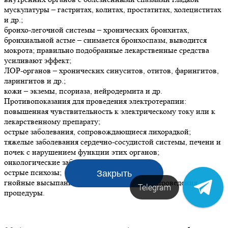
мускулатуры – гастритах, колитах, простатитах, холециститах
и др.;
бронхо-легочной системы – хронических бронхитах,
бронхиальной астме – снимается бронхоспазм, выводится
мокрота; правильно подобранные лекарственные средства
усиливают эффект;
ЛОР-органов – хронических синуситов, отитов, фарингитов,
ларингитов и др.;
кожи – экземы, псориаза, нейродермита и др.
Противопоказания для проведения электротерапии:
повышенная чувствительность к электрическому току или к
лекарственному препарату;
острые заболевания, сопровождающиеся лихорадкой;
тяжелые заболевания сердечно-сосудистой системы, печени и
почек с нарушением функции этих органов;
онкологические заболевания;
острые психозы;
Закрыть
гнойные высыпания, раны на коже в месте проведения
Telegram
процедуры.