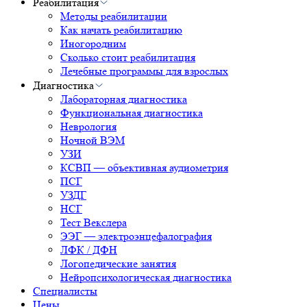
Реабилитация
Методы реабилитации
Как начать реабилитацию
Иногородним
Сколько стоит реабилитация
Лечебные программы для взрослых
Диагностика
Лабораторная диагностика
Функциональная диагностика
Неврология
Ночной ВЭМ
УЗИ
КСВП — объективная аудиометрия
ПСГ
УЗДГ
НСГ
Тест Векслера
ЭЭГ — электроэнцефалография
ЛФК / ДФН
Логопедические занятия
Нейропсихологическая диагностика
Специалисты
Цены