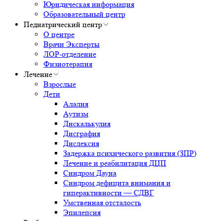
Юридическая информация
Образовательный центр
Педиатрический центр
О центре
Врачи Эксперты
ЛОР-отделение
Физиотерапия
Лечение
Взрослые
Дети
Алалия
Аутизм
Дискалькулия
Дисграфия
Дислексия
Задержка психического развития (ЗПР)
Лечение и реабилитация ДЦП
Синдром Дауна
Синдром дефицита внимания и
гиперактивности — СДВГ
Умственная отсталость
Эпилепсия