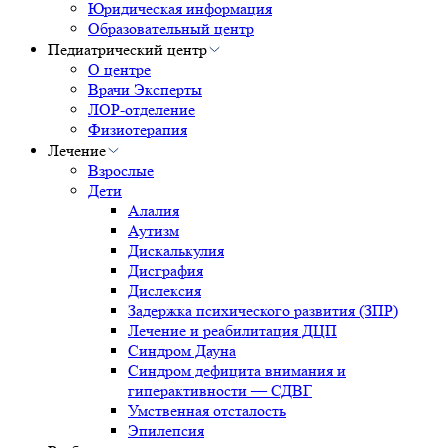
Юридическая информация
Образовательный центр
Педиатрический центр
О центре
Врачи Эксперты
ЛОР-отделение
Физиотерапия
Лечение
Взрослые
Дети
Алалия
Аутизм
Дискалькулия
Дисграфия
Дислексия
Задержка психического развития (ЗПР)
Лечение и реабилитация ДЦП
Синдром Дауна
Синдром дефицита внимания и
гиперактивности — СДВГ
Умственная отсталость
Эпилепсия