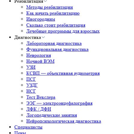
Реабилитация
Методы реабилитации
Как начать реабилитацию
Иногородним
Сколько стоит реабилитация
Лечебные программы для взрослых
Диагностика
Лабораторная диагностика
Функциональная диагностика
Неврология
Ночной ВЭМ
УЗИ
КСВП — объективная аудиометрия
ПСГ
УЗДГ
НСГ
Тест Векслера
ЭЭГ — электроэнцефалография
ЛФК / ДФН
Логопедические занятия
Нейропсихологическая диагностика
Специалисты
Цены