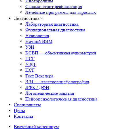
Иногородним
Сколько стоит реабилитация
Лечебные программы для взрослых
Диагностика
Лабораторная диагностика
Функциональная диагностика
Неврология
Ночной ВЭМ
УЗИ
КСВП — объективная аудиометрия
ПСГ
УЗДГ
НСГ
Тест Векслера
ЭЭГ — электроэнцефалография
ЛФК / ДФН
Логопедические занятия
Нейропсихологическая диагностика
Специалисты
Цены
Контакты
Врачебный консилиум