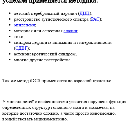
успехом применяется методика:
детский церебральный паралич (
ДЦП
);
расстройство аутистического спектра (
РАС
);
эпилепсия
;
моторная или сенсорная
алалия
;
тики;
синдром дефицита внимания и гиперактивности
(
СДВГ
);
астеноневротический синдром;
многие другие расстройства.
Так же метод tDCS применяется во взрослой практике.
У многих детей̆ с особенностями развития нарушена функция
определенных структур головного мозга и мозжечка, на
которые достаточно сложно, а часто просто невозможно,
воздействовать медикаментозно.