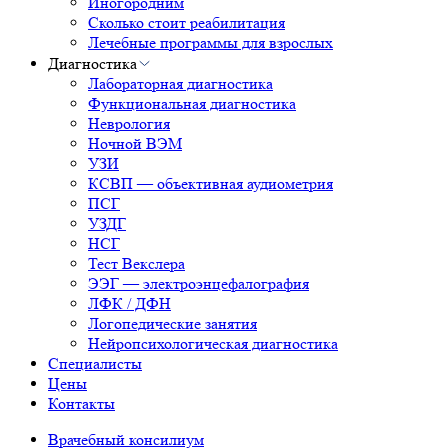
Иногородним
Сколько стоит реабилитация
Лечебные программы для взрослых
Диагностика
Лабораторная диагностика
Функциональная диагностика
Неврология
Ночной ВЭМ
УЗИ
КСВП — объективная аудиометрия
ПСГ
УЗДГ
НСГ
Тест Векслера
ЭЭГ — электроэнцефалография
ЛФК / ДФН
Логопедические занятия
Нейропсихологическая диагностика
Специалисты
Цены
Контакты
Врачебный консилиум