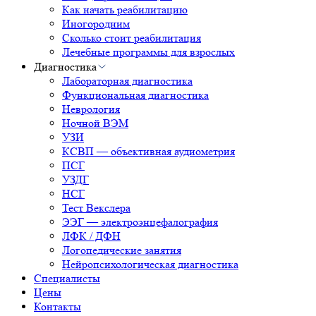
Как начать реабилитацию
Иногородним
Сколько стоит реабилитация
Лечебные программы для взрослых
Диагностика
Лабораторная диагностика
Функциональная диагностика
Неврология
Ночной ВЭМ
УЗИ
КСВП — объективная аудиометрия
ПСГ
УЗДГ
НСГ
Тест Векслера
ЭЭГ — электроэнцефалография
ЛФК / ДФН
Логопедические занятия
Нейропсихологическая диагностика
Специалисты
Цены
Контакты