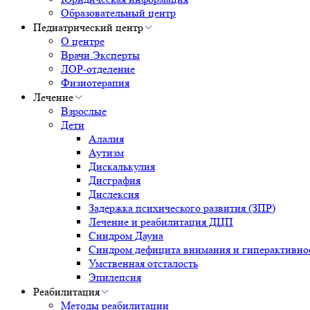
Образовательный центр
Педиатрический центр
О центре
Врачи Эксперты
ЛОР-отделение
Физиотерапия
Лечение
Взрослые
Дети
Алалия
Аутизм
Дискалькулия
Дисграфия
Дислексия
Задержка психического развития (ЗПР)
Лечение и реабилитация ДЦП
Синдром Дауна
Синдром дефицита внимания и гиперактивн
Умственная отсталость
Эпилепсия
Реабилитация
Методы реабилитации