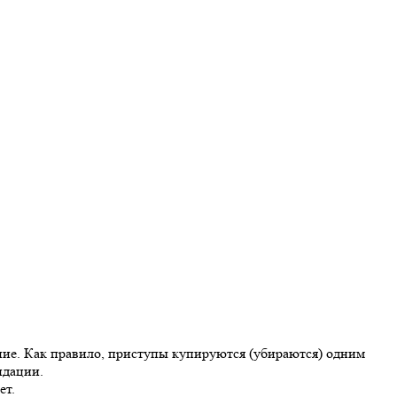
ечение. Как правило, приступы купируются (убираются) одним
ндации.
ет.