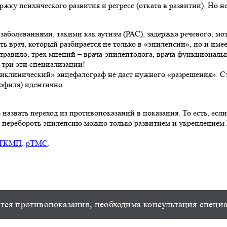
ржку психического развития и регресс (отката в развитии). Но
заболеваниями, такими как аутизм (РАС), задержка речевого, м
ь врач, который разбирается не только в «эпилепсии», но и им
правило, трех мнений – врача-эпилептолога, врача функциональ
 три эти специализации!
ликлинический» энцефалограф не даст нужного «разрешения». Ст
рофиля) идентично.
звать переход из противопоказаний в показания. То есть, если
что перебороть эпилепсию можно только развитием и укрепление
ТКМП
,
рТМС
.
ся противопоказания, необходима консультация специ