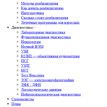
Методы реабилитации
Как начать реабилитацию
Иногородним
Сколько стоит реабилитация
Лечебные программы для взрослых
Диагностика
Лабораторная диагностика
Функциональная диагностика
Неврология
Ночной ВЭМ
УЗИ
КСВП — объективная аудиометрия
ПСГ
УЗДГ
НСГ
Тест Векслера
ЭЭГ — электроэнцефалография
ЛФК / ДФН
Логопедические занятия
Нейропсихологическая диагностика
Специалисты
Цены