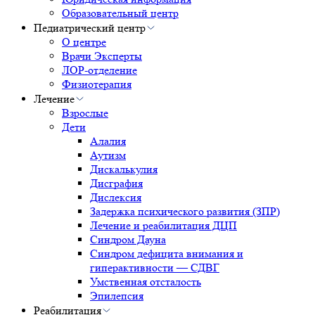
Образовательный центр
Педиатрический центр
О центре
Врачи Эксперты
ЛОР-отделение
Физиотерапия
Лечение
Взрослые
Дети
Алалия
Аутизм
Дискалькулия
Дисграфия
Дислексия
Задержка психического развития (ЗПР)
Лечение и реабилитация ДЦП
Синдром Дауна
Синдром дефицита внимания и
гиперактивности — СДВГ
Умственная отсталость
Эпилепсия
Реабилитация