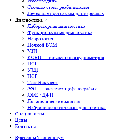
Иногородним
Сколько стоит реабилитация
Лечебные программы для взрослых
Диагностика
Лабораторная диагностика
Функциональная диагностика
Неврология
Ночной ВЭМ
УЗИ
КСВП — объективная аудиометрия
ПСГ
УЗДГ
НСГ
Тест Векслера
ЭЭГ — электроэнцефалография
ЛФК / ДФН
Логопедические занятия
Нейропсихологическая диагностика
Специалисты
Цены
Контакты
Врачебный консилиум