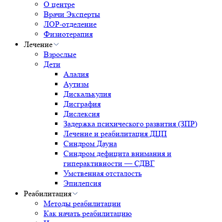
О центре
Врачи Эксперты
ЛОР-отделение
Физиотерапия
Лечение
Взрослые
Дети
Алалия
Аутизм
Дискалькулия
Дисграфия
Дислексия
Задержка психического развития (ЗПР)
Лечение и реабилитация ДЦП
Синдром Дауна
Синдром дефицита внимания и
гиперактивности — СДВГ
Умственная отсталость
Эпилепсия
Реабилитация
Методы реабилитации
Как начать реабилитацию